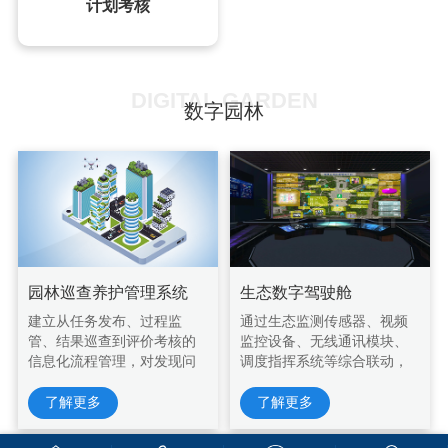
计划考核
DIGITAL GARDEN
数字园林
园林巡查养护管理系统
生态数字驾驶舱
建立从任务发布、过程监
通过生态监测传感器、视频
管、结果巡查到评价考核的
监控设备、无线通讯模块、
信息化流程管理，对发现问
调度指挥系统等综合联动，
题、整改评价实现闭环管
为生态环境监管...
理。
了解更多
了解更多