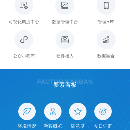
可视化调度中心
数据管理中台
管理APP
公众小程序
硬件接入
数据融合
FACTOR KANBAN
要素看板
环境情况
游客概览
满意度
今日词群