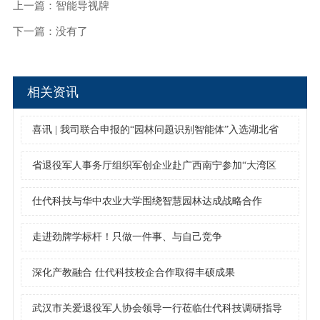
上一篇：
智能导视牌
下一篇：
没有了
相关资讯
喜讯 | 我司联合申报的“园林问题识别智能体”入选湖北省
住建领域人工智能应用经验做法（第三批）
省退役军人事务厅组织军创企业赴广西南宁参加“大湾区
+”退役军人就业创业合作暨第四届广西退役军人创业创新
仕代科技与华中农业大学围绕智慧园林达成战略合作
大赛活动
走进劲牌学标杆！只做一件事、与自己竞争
深化产教融合 仕代科技校企合作取得丰硕成果
武汉市关爱退役军人协会领导一行莅临仕代科技调研指导