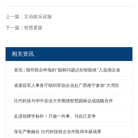
上一篇：
互动娱乐设施
下一篇：
智慧雾森
相关资讯
喜讯 | 我司联合申报的“园林问题识别智能体”入选湖北省
住建领域人工智能应用经验做法（第三批）
省退役军人事务厅组织军创企业赴广西南宁参加“大湾区
+”退役军人就业创业合作暨第四届广西退役军人创业创新
仕代科技与华中农业大学围绕智慧园林达成战略合作
大赛活动
走进劲牌学标杆！只做一件事、与自己竞争
深化产教融合 仕代科技校企合作取得丰硕成果